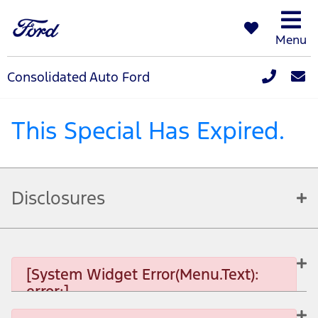
Menu
Consolidated Auto Ford
This Special Has Expired.
Disclosures
[System Widget Error(Menu.Text):
error:]