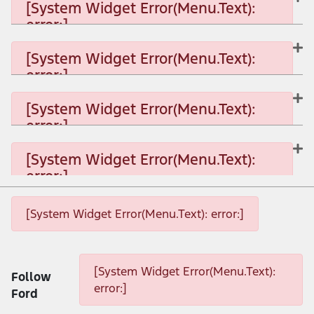
[System Widget Error(Menu.Text):
error:]
[System Widget Error(Menu.Text): error:]
[System Widget Error(Menu.Text):
error:]
[System Widget Error(Menu.Text): error:]
[System Widget Error(Menu.Text):
error:]
[System Widget Error(Menu.Text): error:]
[System Widget Error(Menu.Text):
error:]
[System Widget Error(Menu.Text): error:]
[System Widget Error(Menu.Text): error:]
[System Widget Error(Menu.Text): error:]
[System Widget Error(Menu.Text):
Follow
error:]
Ford