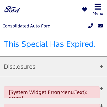
Menu
Consolidated Auto Ford
This Special Has Expired.
Disclosures
[System Widget Error(Menu.Text):
error:]